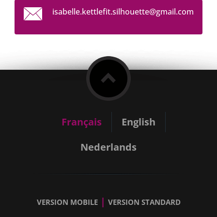
isabelle
.kettlef
it.silho
uette@gm
ail.com
Français
English
Nederlands
|
VERSION MOBILE
VERSION STANDARD