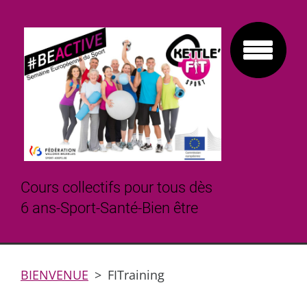
Cours collectifs pour tous dès
6 ans-Sport-Santé-Bien être
BIENVENUE
>
FITraining