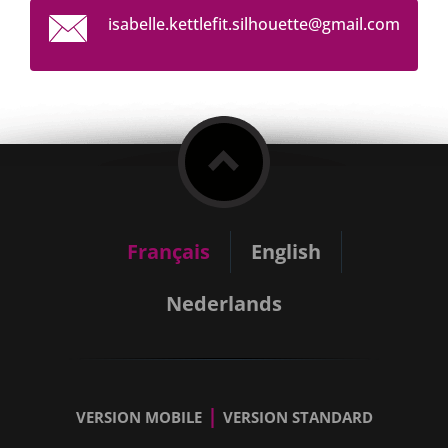
isabelle
.kettlef
it.silho
uette@gm
ail.com
Français
English
Nederlands
|
VERSION MOBILE
VERSION STANDARD