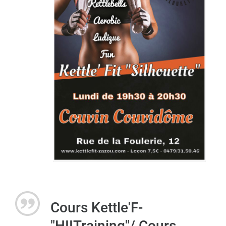
Cours Kettle'F-
"HIITraining"/ Cours