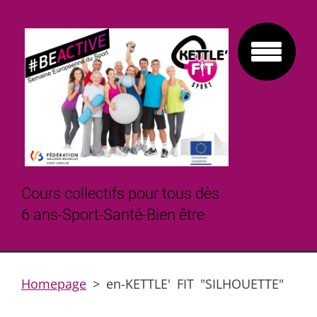
Cours collectifs pour tous dès
6 ans-Sport-Santé-Bien être
Homepage
>
en-KETTLE' FIT "SILHOUETTE"