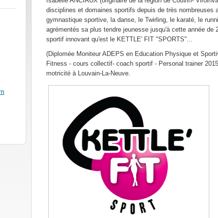
Isabelle ANCIAUX (originaire de la région de Couvin- Viroinva
disciplines et domaines sportifs depuis de très nombreuses 
gymnastique sportive, la danse, le Twirling, le karaté, le runn
agrémentés sa plus tendre jeunesse jusqu'à cette année de 2
sportif innovant qu'est le KETTLE' FIT "SPORTS"...
(Diplomée Moniteur ADEPS en Education Physique et Sporti
Fitness - cours collectif- coach sportif - Personal trainer 20
motricité à Louvain-La-Neuve.
om