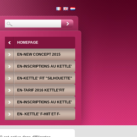
HOMEPAGE
EN-NEW CONCEPT 2015
EN-INSCRIPTIONS AU KETTLE'
FIT SILHOUETTE- CONTACT
EN-KETTLE' FIT "SILHOUETTE"
EN-TARIF 2016 KETTLE'FIT
SILHOUETTE
EN-INSCRIPTIONS AU KETTLE'
F-HIITRAINING ET F-HIIT MAXI
EN- KETTLE' F-HIIT ET F-
HIITRAINING