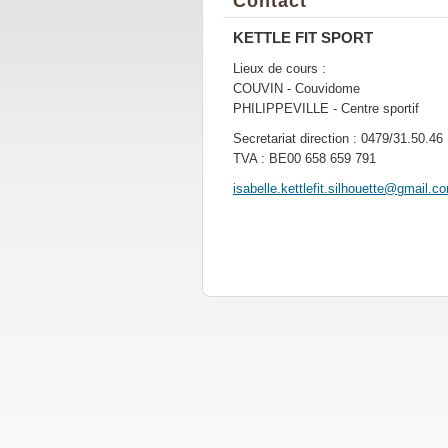
Contact
KETTLE FIT SPORT
Lieux de cours :
COUVIN - Couvidome
PHILIPPEVILLE - Centre sportif
Secretariat direction : 0479/31.50.46
TVA : BE00 658 659 791
isabelle
.kettlef
it.silho
uette@gm
ail.c